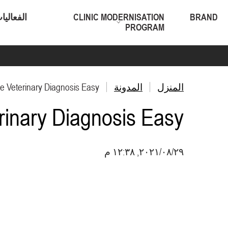
BRAND
CLINIC MODERNISATION
الفعاليا
PROGRAM
المنزل
المدونة
 Veterinary Diagnosis Easy?
inary Diagnosis Easy?
٢٩‏/٠٨‏/٢٠٢١, ١٢:٣٨ م