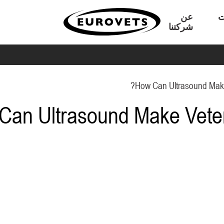
ت
عن
شركتنا
How Can Ultrasound Make
Can Ultrasound Make Veter