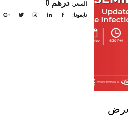
درهم 0
السعر:
تابعونا:
رض