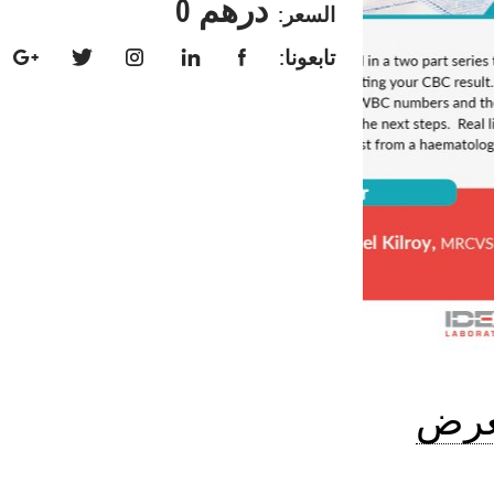
درهم 0
السعر:
تابعونا:
رض