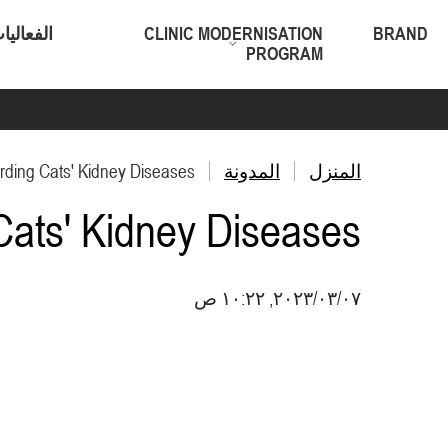
BRAND
CLINIC MODERNISATION
الفعاليا
PROGRAM
المنزل
المدونة
rding Cats' Kidney Diseases
Cats' Kidney Diseases
٠٧‏/٠٣‏/٢٠٢٣, ١٠:٢٢ ص